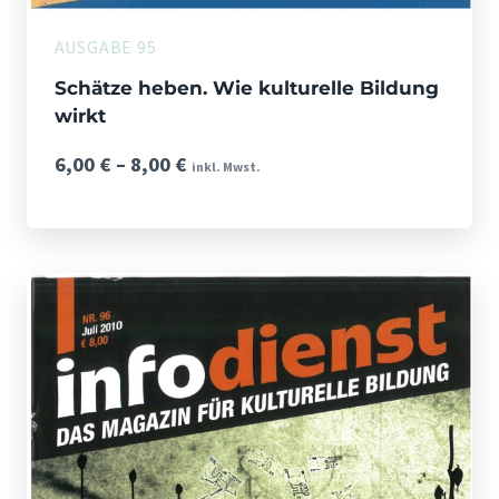
AUSGABE 95
Schätze heben. Wie kulturelle Bildung
wirkt
Preisspanne:
6,00
€
–
8,00
€
inkl. Mwst.
6,00 €
bis
8,00 €