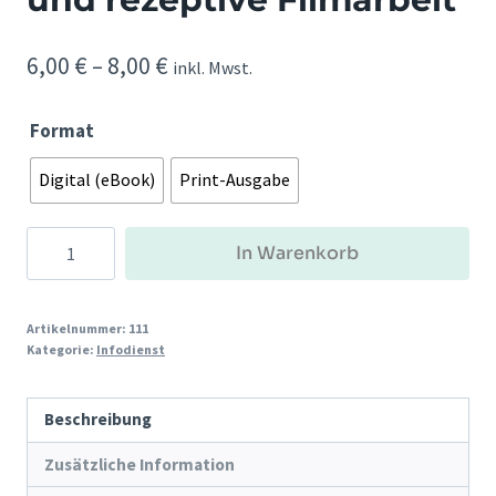
Preisspanne:
6,00
€
–
8,00
€
inkl. Mwst.
6,00 €
Format
bis
8,00 €
Digital (eBook)
Print-Ausgabe
Zwischen
In Warenkorb
Hollywood
und
Handyclip.
Artikelnummer:
111
Kategorie:
Infodienst
Über
aktive
und
Beschreibung
rezeptive
Zusätzliche Information
Filmarbeit