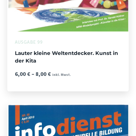
AUSGABE 99
Lauter kleine Weltentdecker. Kunst in
der Kita
Preisspanne:
6,00
€
–
8,00
€
inkl. Mwst.
6,00 €
bis
8,00 €