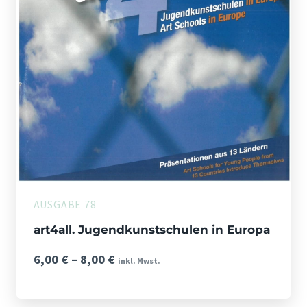
AUSGABE 78
art4all. Jugendkunstschulen in Europa
Preisspanne:
6,00
€
–
8,00
€
inkl. Mwst.
6,00 €
bis