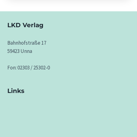
8,00 €
LKD Verlag
Bahnhofstraße 17
59423 Unna
info@lkd-wissen.de
Fon: 02303 / 25302-0
Links
Mediadaten
Impressum
Datenschutz
AGB