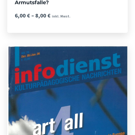
Armutsfalle?
Preisspanne:
6,00
€
–
8,00
€
inkl. Mwst.
6,00 €
bis
8,00 €