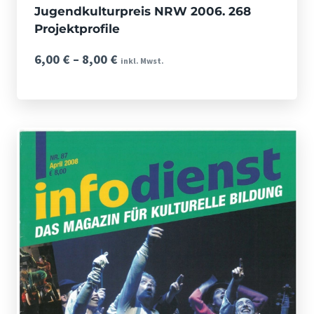
Jugendkulturpreis NRW 2006. 268
Projektprofile
Preisspanne:
6,00
€
–
8,00
€
inkl. Mwst.
6,00 €
bis
8,00 €