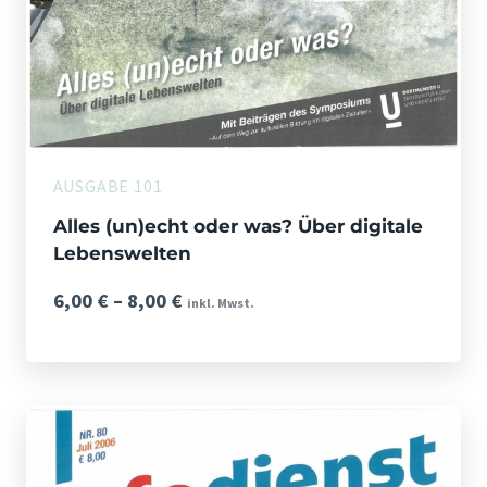
AUSGABE 101
Alles (un)echt oder was? Über digitale
Lebenswelten
Preisspanne:
6,00
€
–
8,00
€
inkl. Mwst.
6,00 €
bis
8,00 €