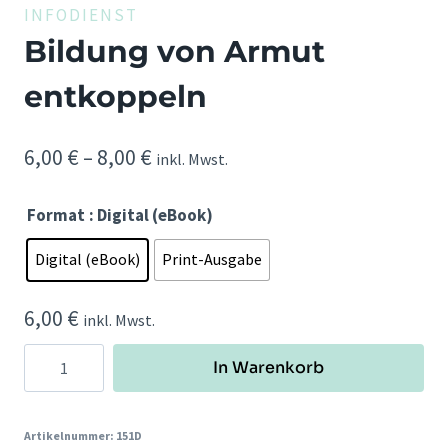
INFODIENST
Bildung von Armut
entkoppeln
Preisspanne:
6,00
€
–
8,00
€
inkl. Mwst.
6,00 €
Format
: Digital (eBook)
bis
8,00 €
Digital (eBook)
Print-Ausgabe
6,00
€
inkl. Mwst.
Bildung
In Warenkorb
von
Armut
entkoppeln
Artikelnummer:
151D