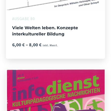
AUSGABE 80
Viele Welten leben. Konzepte
interkultureller Bildung
Preisspanne:
6,00
€
–
8,00
€
inkl. Mwst.
6,00 €
bis
8,00 €