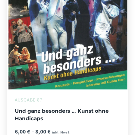
AUSGABE 87
Und ganz besonders … Kunst ohne
Handicaps
Preisspanne:
6,00
€
–
8,00
€
inkl. Mwst.