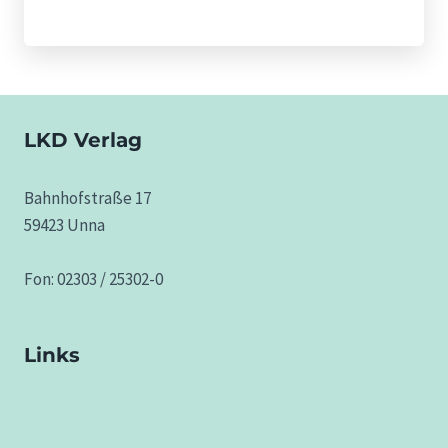
6,00 €
bis
8,00 €
LKD Verlag
Bahnhofstraße 17
59423 Unna
info@lkd-wissen.de
Fon: 02303 / 25302-0
Links
Mediadaten
Impressum